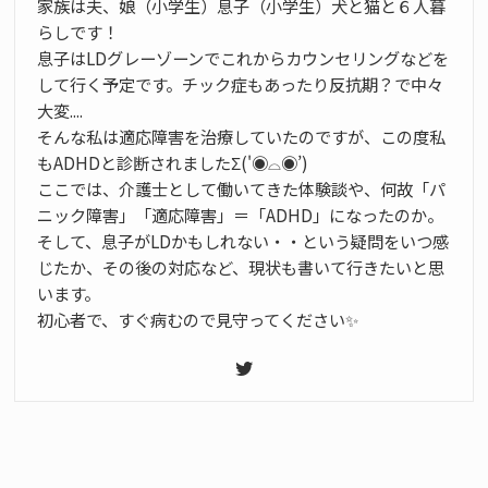
家族は夫、娘（小学生）息子（小学生）犬と猫と６人暮
らしです！
息子はLDグレーゾーンでこれからカウンセリングなどを
して行く予定です。チック症もあったり反抗期？で中々
大変....
そんな私は適応障害を治療していたのですが、この度私
もADHDと診断されましたΣ('◉⌓◉’)
ここでは、介護士として働いてきた体験談や、何故「パ
ニック障害」「適応障害」＝「ADHD」になったのか。
そして、息子がLDかもしれない・・という疑問をいつ感
じたか、その後の対応など、現状も書いて行きたいと思
います。
初心者で、すぐ病むので見守ってください✨