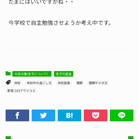
たまにはいいですかね・・
今学校で自主勉強させようか考え中です。
今日の僕(息子について）
息子の経過
休校
休校中の過ごし方
休校延長
宿題
宿題やらせ方
新型コロナウイルス