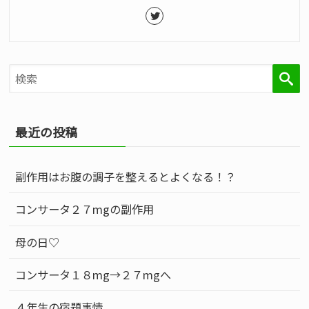
検
最近の投稿
副作用はお腹の調子を整えるとよくなる！？
コンサータ２７mgの副作用
索
母の日♡
コンサータ１８mg→２７mgへ
４年生の宿題事情