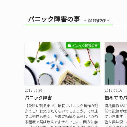
パニック障害の事
– category –
パニック障害の事
2019.09.30
2019.09.16
パニック障害
初めての
【受診に到るまで】最初にパニック発作が起
何故発作がお
きて１年程経ったくらいでしょうか。それま
前で記憶が曖
では発作も無く、たまに動悸や息苦しさがあ
ていきます！
る程度で薬は飲んでませんでした。因みに前
色々興味深い