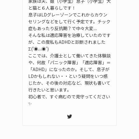
家族は夫、娘（小学生）息子（小学生）犬
と猫と６人暮らしです！
息子はLDグレーゾーンでこれからカウン
セリングなどをして行く予定です。チック
症もあったり反抗期？で中々大変....
そんな私は適応障害を治療していたのです
が、この度私もADHDと診断されました
Σ('◉⌓◉’)
ここでは、介護士として働いてきた体験談
や、何故「パニック障害」「適応障害」＝
「ADHD」になったのか。そして、息子が
LDかもしれない・・という疑問をいつ感
じたか、その後の対応など、現状も書いて
行きたいと思います。
初心者で、すぐ病むので見守ってください
✨