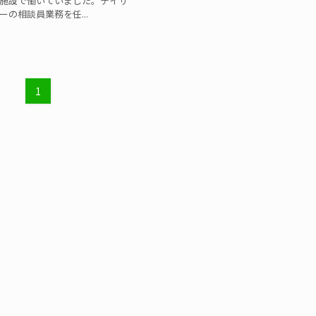
施設で働いていました。デイサ
ーの相談員業務を任...
1