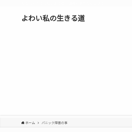
なるべくきにしないように....頑張りすぎないように。
よわい私の生きる道
ホーム
パニック障害の事