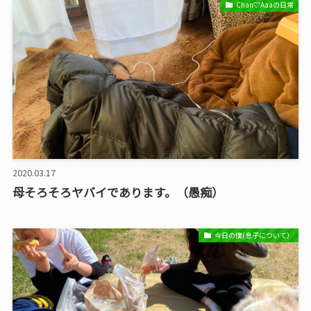
Chan♡Aaaの日常
2020.03.17
母そろそろヤバイであります。（愚痴）
今日の僕(息子について）